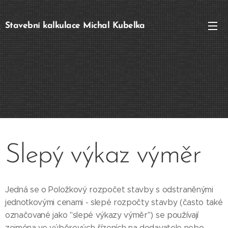
Stavební kalkulace Michal Kubelka
Slepý výkaz výměr
Jedná se o Položkový rozpočet stavby s odstraněnými
jednotkovými cenami - slepé rozpočty stavby (často také
označované jako "slepé výkazy výměr") se používají
zejména ve výběrových řízeních na dodavatele nebo