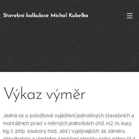
Stavební kalkulace Michal Kubelka
Výkaz výměr
Jedná se o položkové vyjádření jednotlivých stavebních a
montážních prací v měrných jednotkách (m3, m2, m, kusy,
kg, t, příp. soubory, hod., atd.) vyplývajících ze záměru
objednatele a vlastního zaměření objektu nebo přímo již z